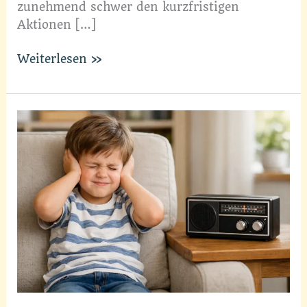
zunehmend schwer den kurzfristigen
Aktionen […]
Musik
Weiterlesen »
macht
„Sinn“
im
Alter