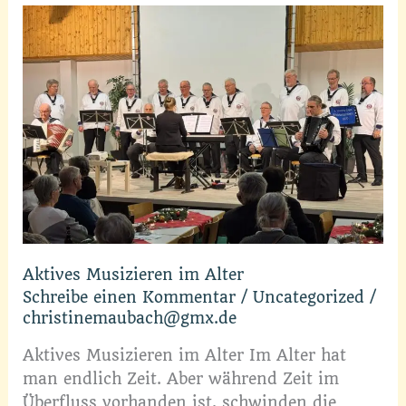
Aber
Sie
hatten
noch
nie
was
mit
Musik
zu
tun?
Aktives Musizieren im Alter
Schreibe einen Kommentar
/
Uncategorized
/
christinemaubach@gmx.de
Aktives Musizieren im Alter Im Alter hat
man endlich Zeit. Aber während Zeit im
Überfluss vorhanden ist, schwinden die